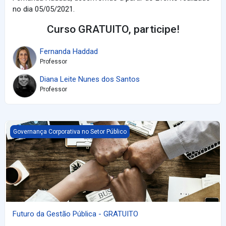
no dia 05/05/2021.
Curso GRATUITO, participe!
Fernanda Haddad
Professor
Diana Leite Nunes dos Santos
Professor
Futuro da Gestão Pública - GRATUITO
Governança Corporativa no Setor Público
Futuro da Gestão Pública - GRATUITO