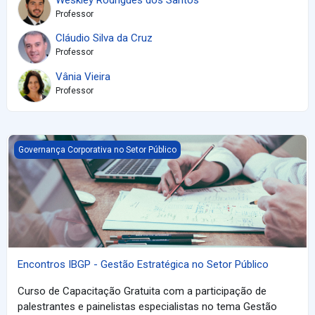
Professor
Cláudio Silva da Cruz
Professor
Vânia Vieira
Professor
Encontros IBGP - Gestão Estratégica no Setor Público
Governança Corporativa no Setor Público
Encontros IBGP - Gestão Estratégica no Setor Público
Curso de Capacitação Gratuita com a participação de
palestrantes e painelistas especialistas no tema Gestão