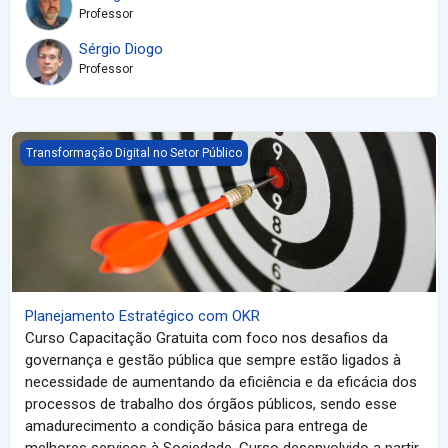
Professor
Sérgio Diogo
Professor
Planejamento Estratégico com OKR
Transformação Digital no Setor Público
Planejamento Estratégico com OKR
Curso Capacitação Gratuita com foco nos desafios da
governança e gestão pública que sempre estão ligados à
necessidade de aumentando da eficiência e da eficácia dos
processos de trabalho dos órgãos públicos, sendo esse
amadurecimento a condição básica para entrega de