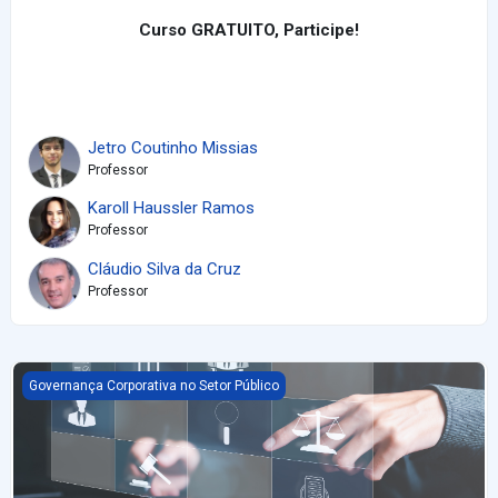
Curso GRATUITO, Participe!
Jetro Coutinho Missias
Professor
Karoll Haussler Ramos
Professor
Cláudio Silva da Cruz
Professor
Encontros IBGP - Governança das Empresas Estatais
Governança Corporativa no Setor Público