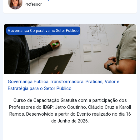
Professor
Governança Pública Transformadora: Práticas, Valor e Estratégia
Governança Corporativa no Setor Público
Governança Pública Transformadora: Práticas, Valor e
Estratégia para o Setor Público
Curso de Capacitação Gratuita com a participação dos
Professores do IBGP: Jetro Coutinho, Cláudio Cruz e Karoll
Ramos. Desenvolvido a partir do Evento realizado no dia 16
de Junho de 2026.