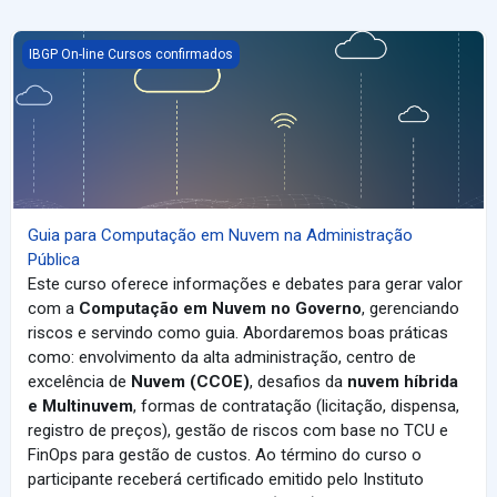
Guia para Computação em Nuvem na Administração Pública
IBGP On-line Cursos confirmados
Guia para Computação em Nuvem na Administração
Pública
Este curso oferece informações e debates para gerar valor
com a
Computação em Nuvem no Governo
, gerenciando
riscos e servindo como guia. Abordaremos
boas práticas
como: envolvimento da alta administração, centro de
excelência de
Nuvem (CCOE)
, desafios da
nuvem híbrida
e Multinuvem
, formas de contratação (licitação, dispensa,
registro de preços), gestão de riscos com base no TCU e
FinOps para gestão de custos. Ao término do curso o
participante receberá certificado emitido pelo Instituto