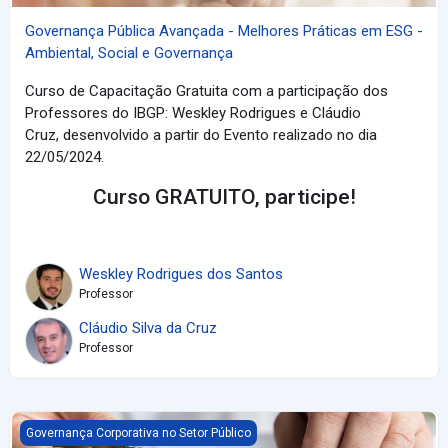
Governança Pública Avançada - Melhores Práticas em ESG -
Ambiental, Social e Governança
Curso de Capacitação Gratuita com a participação dos
Professores do IBGP: Weskley Rodrigues e Cláudio
Cruz, desenvolvido a partir do Evento realizado no dia
22/05/2024.
Curso GRATUITO, participe!
Weskley Rodrigues dos Santos
Professor
Cláudio Silva da Cruz
Professor
Principais Desafios na Governança e Gestão Pública - Parte 2
Governança Corporativa no Setor Público