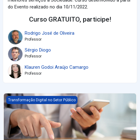
melhores serviços à Sociedade. Curso desenvolvido a partir
do Evento realizado no dia 10/11/2022.
Curso GRATUITO, participe!
Rodrigo José de Oliveira
Professor
Sérgio Diogo
Professor
Klauren Godoi Araújo Camargo
Professor
Migração de Serviços Públicos para Plataformas Digitais - GRAT
Transformação Digital no Setor Público