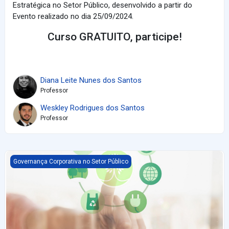
Estratégica no Setor Público, desenvolvido a partir do
Evento realizado no dia 25/09/2024.
Curso GRATUITO, participe!
Diana Leite Nunes dos Santos
Professor
Weskley Rodrigues dos Santos
Professor
Governança Pública Avançada - Melhores Práticas em ESG - Ambi
Governança Corporativa no Setor Público