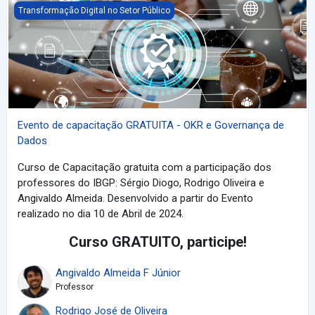
Evento de capacitação GRATUITA - OKR e Governança de Dados
Transformação Digital no Setor Público
Evento de capacitação GRATUITA - OKR e Governança de
Dados
Curso de Capacitação gratuita com a participação dos
professores do IBGP: Sérgio Diogo, Rodrigo Oliveira e
Angivaldo Almeida. Desenvolvido a partir do Evento
realizado no dia 10 de Abril de 2024.
Curso GRATUITO, participe!
Angivaldo Almeida F Júnior
Professor
Rodrigo José de Oliveira