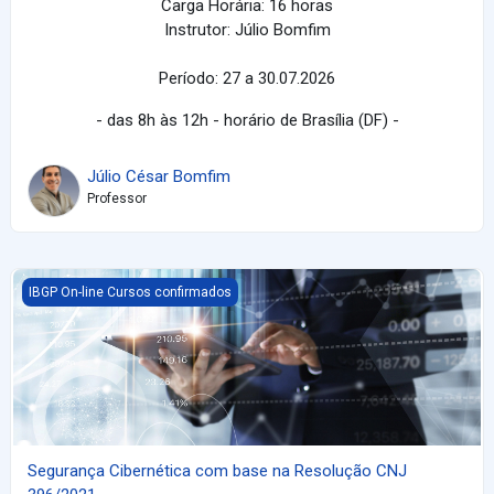
Carga Horária: 16 horas
Instrutor: Júlio Bomfim
Período: 27 a 30.07.2026
- das 8h às 12h - horário de Brasília (DF) -
Júlio César Bomfim
Professor
Segurança Cibernética com base na Resolução CNJ 396/2021
IBGP On-line Cursos confirmados
Segurança Cibernética com base na Resolução CNJ