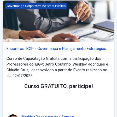
Encontros IBGP - Governança e Planejamento Estratégico
Governança Corporativa no Setor Público
Encontros IBGP - Governança e Planejamento Estratégico
Curso de Capacitação Gratuita com a participação dos
Professores do IBGP: Jetro Coutinho, Weskley Rodrigues e
Cláudio Cruz, desenvolvido a partir do Evento realizado no
dia 02/07/2025.
Curso GRATUITO, participe!
Weskley Rodrigues dos Santos