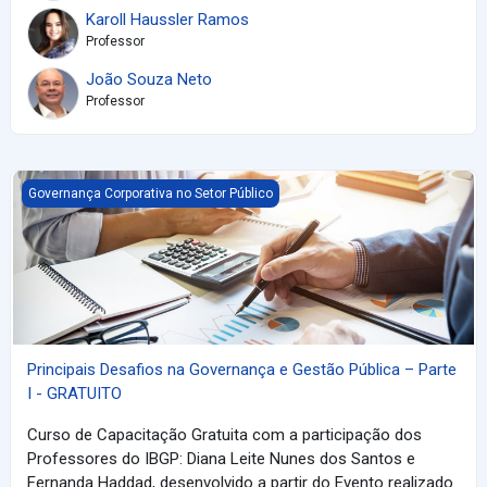
Karoll Haussler Ramos
Professor
João Souza Neto
Professor
Principais Desafios na Governança e Gestão Pública – Parte I -
Governança Corporativa no Setor Público
Principais Desafios na Governança e Gestão Pública – Parte
I - GRATUITO
Curso de Capacitação Gratuita com a participação dos
Professores do IBGP: Diana Leite Nunes dos Santos e
Fernanda Haddad, desenvolvido a partir do Evento realizado