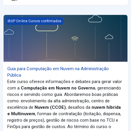
Guia para Computação em Nuvem na Administração Pública
IBGP On-line Cursos confirmados
Guia para Computação em Nuvem na Administração
Pública
Este curso oferece informações e debates para gerar valor
com a
Computação em Nuvem no Governo
, gerenciando
riscos e servindo como guia. Abordaremos
boas práticas
como: envolvimento da alta administração, centro de
excelência de
Nuvem (CCOE)
, desafios da
nuvem híbrida
e Multinuvem
, formas de contratação (licitação, dispensa,
registro de preços), gestão de riscos com base no TCU e
FinOps para gestão de custos. Ao término do curso o