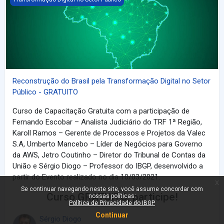
Reconstrução do Brasil pela Transformação Digital no Setor
Público - GRATUITO
Curso de Capacitação Gratuita com a participação de
Fernando Escobar – Analista Judiciário do TRF 1ª Região,
Karoll Ramos – Gerente de Processos e Projetos da Valec
S.A, Umberto Mancebo – Líder de Negócios para Governo
da AWS, Jetro Coutinho – Diretor do Tribunal de Contas da
União e Sérgio Diogo – Professor do IBGP, desenvolvido a
partir do Evento realizado no dia 10/03/2021.
x
Se continuar navegando neste site, você assume concordar com
Curso GRATUITO, participe!
nossas políticas:
Política de Privacidade do IBGP
Continuar
Sérgio Diogo