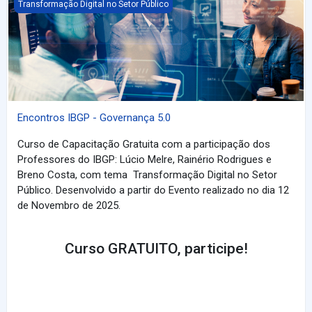
Encontros IBGP - Governança 5.0
Transformação Digital no Setor Público
Encontros IBGP - Governança 5.0
Curso de Capacitação Gratuita com a participação dos
Professores do IBGP: Lúcio Melre, Rainério Rodrigues e
Breno Costa, com tema Transformação Digital no Setor
Público. Desenvolvido a partir do Evento realizado no dia 12
de Novembro de 2025.
Curso GRATUITO, participe!