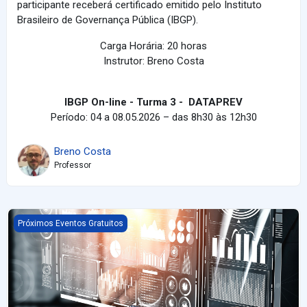
participante receberá certificado emitido pelo Instituto
Brasileiro de Governança Pública (IBGP).
Carga Horária: 20 horas
Instrutor: Breno Costa
IBGP On-line - Turma 3 - DATAPREV
Período: 04 a 08.05.2026 – das 8h30 às 12h30
Breno Costa
Professor
Uso de IA em Licitações e Contratos: Aplicações Práticas da IA
Próximos Eventos Gratuitos