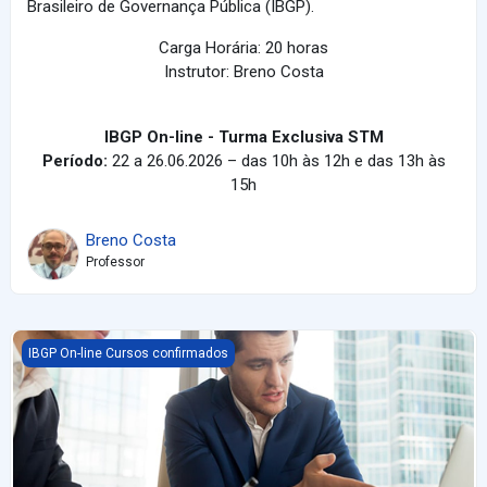
Brasileiro de Governança Pública (IBGP).
Carga Horária: 20 horas
Instrutor: Breno Costa
IBGP On-line - Turma Exclusiva STM
Período:
22 a 26.06.2026 – das 10h às 12h e das 13h às
15h
Breno Costa
Professor
Auditoria no Setor Público - Processo de Auditoria com foco e
IBGP On-line Cursos confirmados